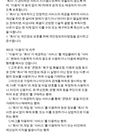
“회사”가 관리하는 서비스 시스템으로부터 유출되지 않도록 하
며, “이용자”의 동의 없이 제3자에게 공개 또는 제공되지 아니하
도록 보호합니다.
3. “회사”는 계속적이고 안정적인 서비스의 제공을 위하여 서비스
개선을 하던 중 설비에 장애가 생기거나 데이터 등이 멸실된 때에
는 천재지변, 비상사태, 해결이 곤란한 기술적 결함 등 부득이한
사유가 없는 한 지체 없이 이를 수리 또는 복구하도록 최선의 노력
을 다합니다.
4. “회사”는 개인정보 보호를 위해 개인정보처리방침을 공시하고
준수합니다.
제8조 “이용자”의 의무
1. “이용자”는 “회사”가 제공하는 “서비스”를 게임플레이 등 “서비
스” 본래의 이용목적 이외의 용도로 사용하거나 다음에 해당하는
행위를 해서는 안됩니다.
1) 고객 문의, 유료 ”콘텐츠” 복구 및 환불요청, 이벤트 당첨 등으
로 인해 “회사”에 개인정보 제공 시 실명이 아닌 정보 또는 다른 사
람의 정보를 사용하거나, 허위 사실을 기재하는 행위
2) 타인으로 가장하거나 타인과의 관계를 허위로 명시하는 행
위, 다른 “이용자”의 계정 및 비밀 번호를 도용, 부정하게 사용하거
나, 타인의 신용카드, 유/무선전화, 은행 계좌 등을 무단으로 도용
하여 유료”콘텐츠”를 구매하는 행위
3) “회사”가 제공하지 않는 서비스를 통해 “콘텐츠” 등을 타인과
거래하거나 매매하는 행위
4) “회사”의 게임 등 “서비스”를 이용하여 얻은 정보를 “회사”의
사전 승낙 없이 복제,유통, 또는 이를 조장하거나 상업적으로 이용
하는 행위
5) 버그를 악용하여 “서비스”를 이용하는 행위.
6) “회사”의 게임 등 “서비스”를 이용하여 자기 또는 타인에게
재산상의 이익을 발생시키는 행위