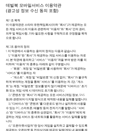
데빌북 모바일서비스 이용약관
(광고성 정보 수신 동의 포함)
제 1 조 목적
이 이용약관은 스타터 유한책임회사(이하 “회사”)가 제공하는 모
든 게임 서비스의 이용과 관련하여 “이용자”와 “회사”간의 권리,
의무 및 책임사항, 기타 필요한 사항을 구체적으로 규정함을 목적
으로 합니다.
제 2조 용어의 정의
1. 이 약관에서 사용하는 용어의 정의는 다음과 같습니다.
1) “이용자”란 “회사”가 제공하는 게임 서비스를 이용하는 자로
서, 본 약관에 동의하고 “서비스” “이용자”격을 부여 받은 자를 의
미하며 “이용자”의 종류는 아래와 같이 구분됩니다.
- “회원” : 계정 및 “비밀번호”를 사용하여 “회사”가 제공하는
“서비스”를 이용하는 자
- “게스트” : 계정 및 “비밀번호”의 신청 없이, “회사”가 불규칙
하게 부여하는 계정을 통해 “서비스”를 이용하는 자. (단, “게스
트”는 계정, “비밀번호” 정보를 받지 않기 때문에 “디바이스” 초기
화 또는 게임 삭제 시 데이터도 초기화 됩니다.)
2) “콘텐츠”란 “회사”가 제공하는 모든 서비스(게임 정보, SNS
등)와 관련되어 디지털 방식으로 제작된 내용물 일체를 말합니다.
3) “디바이스”란 “콘텐츠”를 다운로드 받거나 설치하여 사용할
수 있는 PC, 스마트폰, 태블릿 등의 전자기기를 말합니다. “서비
스”란 “디바이스”의 종류와 상관없이, “회사”가 “이용자”에게 제
공하는 게임 서비스 등 네트워크를 활용하는 서비스 일체를 말합
니다.
4) “오픈마켓사업자”란 당사 게임을 설치하고 결제할 수 있도록
제공하는 오픈마켓 등 전자상거래 제공자 일체(게임 내 결제를 제