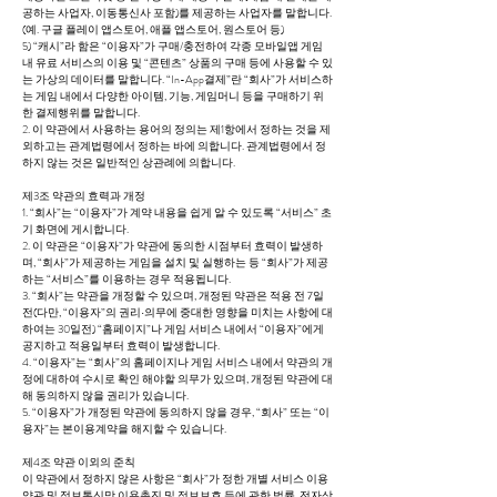
공하는 사업자, 이동통신사 포함)를 제공하는 사업자를 말합니다.
(예. 구글 플레이 앱스토어, 애플 앱스토어, 원스토어 등)
5) “캐시”라 함은 “이용자”가 구매/충전하여 각종 모바일앱 게임
내 유료 서비스의 이용 및 “콘텐츠” 상품의 구매 등에 사용할 수 있
는 가상의 데이터를 말합니다. “In-App결제”란 “회사”가 서비스하
는 게임 내에서 다양한 아이템, 기능, 게임머니 등을 구매하기 위
한 결제행위를 말합니다.
2. 이 약관에서 사용하는 용어의 정의는 제1항에서 정하는 것을 제
외하고는 관계법령에서 정하는 바에 의합니다. 관계법령에서 정
하지 않는 것은 일반적인 상관례에 의합니다.
제3조 약관의 효력과 개정
1. “회사”는 “이용자”가 계약 내용을 쉽게 알 수 있도록 “서비스” 초
기 화면에 게시합니다.
2. 이 약관은 “이용자”가 약관에 동의한 시점부터 효력이 발생하
며, “회사”가 제공하는 게임을 설치 및 실행하는 등 “회사”가 제공
하는 “서비스”를 이용하는 경우 적용됩니다.
3. “회사”는 약관을 개정할 수 있으며, 개정된 약관은 적용 전 7일
전(다만, “이용자”의 권리∙의무에 중대한 영향을 미치는 사항에 대
하여는 30일전) “홈페이지”나 게임 서비스 내에서 “이용자”에게
공지하고 적용일부터 효력이 발생합니다.
4. “이용자”는 “회사”의 홈페이지나 게임 서비스 내에서 약관의 개
정에 대하여 수시로 확인 해야할 의무가 있으며, 개정된 약관에 대
해 동의하지 않을 권리가 있습니다.
5. “이용자”가 개정된 약관에 동의하지 않을 경우, “회사” 또는 “이
용자”는 본이용계약을 해지할 수 있습니다.
제4조 약관 이외의 준칙
이 약관에서 정하지 않은 사항은 “회사”가 정한 개별 서비스 이용
약관 및 정보통신망 이용촉진 및 정보보호 등에 관한 법률, 전자상