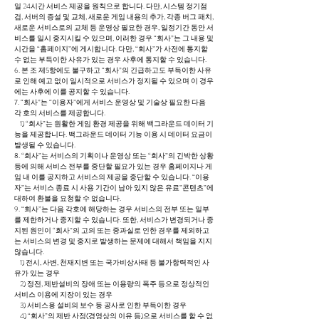
일 24시간 서비스 제공을 원칙으로 합니다. 다만, 시스템 정기점
검, 서버의 증설 및 교체, 새로운 게임 내용의 추가, 각종 버그 패치,
새로운 서비스로의 교체 등 운영상 필요한 경우, 일정기간 동안 서
비스를 일시 중지시킬 수 있으며, 이러한 경우 “회사”는 그 내용 및
시간을 “홈페이지”에 게시합니다. 다만, “회사”가 사전에 통지할
수 없는 부득이한 사유가 있는 경우 사후에 통지할 수 있습니다.
6. 본 조 제5항에도 불구하고 “회사”의 긴급하고도 부득이한 사유
로 인해 예고 없이 일시적으로 서비스가 정지될 수 있으며 이 경우
에는 사후에 이를 공지할 수 있습니다.
7. “회사”는 “이용자”에게 서비스 운영상 및 기술상 필요한 다음
각 호의 서비스를 제공합니다.
1) “회사”는 원활한 게임 환경 제공을 위해 백그라운드 데이터 기
능을 제공합니다. 백그라운드 데이터 기능 이용 시 데이터 요금이
발생될 수 있습니다.
8. “회사”는 서비스의 기획이나 운영상 또는 “회사”의 긴박한 상황
등에 의해 서비스 전부를 중단할 필요가 있는 경우 홈페이지나 게
임 내 이를 공지하고 서비스의 제공을 중단할 수 있습니다. “이용
자”는 서비스 종료 시 사용 기간이 남아 있지 않은 유료”콘텐츠”에
대하여 환불을 요청할 수 없습니다.
9. “회사”는 다음 각호에 해당하는 경우 서비스의 전부 또는 일부
를 제한하거나 중지할 수 있습니다. 또한, 서비스가 변경되거나 중
지된 원인이 “회사”의 고의 또는 중과실로 인한 경우를 제외하고
는 서비스의 변경 및 중지로 발생하는 문제에 대해서 책임을 지지
않습니다.
1) 전시, 사변, 천재지변 또는 국가비상사태 등 불가항력적인 사
유가 있는 경우
2) 정전, 제반설비의 장애 또는 이용량의 폭주 등으로 정상적인
서비스 이용에 지장이 있는 경우
3) 서비스용 설비의 보수 등 공사로 인한 부득이한 경우
4) “회사”의 제반 사정(경영상의 이유 등)으로 서비스를 할 수 없