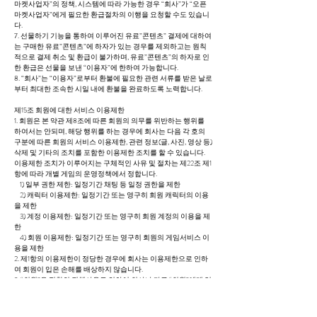
마켓사업자”의 정책, 시스템에 따라 가능한 경우 “회사”가 “오픈
마켓사업자”에게 필요한 환급절차의 이행을 요청할 수도 있습니
다.
7. 선물하기 기능을 통하여 이루어진 유료”콘텐츠” 결제에 대하여
는 구매한 유료”콘텐츠”에 하자가 있는 경우를 제외하고는 원칙
적으로 결제 취소 및 환급이 불가하며, 유료”콘텐츠”의 하자로 인
한 환급은 선물을 보낸 “이용자”에 한하여 가능합니다.
8. “회사”는 “이용자”로부터 환불에 필요한 관련 서류를 받은 날로
부터 최대한 조속한 시일 내에 환불을 완료하도록 노력합니다.
제15조 회원에 대한 서비스 이용제한
1. 회원은 본 약관 제8조에 따른 회원의 의무를 위반하는 행위를
하여서는 안되며, 해당 행위를 하는 경우에 회사는 다음 각 호의
구분에 따른 회원의 서비스 이용제한, 관련 정보(글, 사진, 영상 등)
삭제 및 기타의 조치를 포함한 이용제한 조치를 할 수 있습니다.
이용제한 조치가 이루어지는 구체적인 사유 및 절차는 제22조 제1
항에 따라 개별 게임의 운영정책에서 정합니다.
1) 일부 권한 제한: 일정기간 채팅 등 일정 권한을 제한
2) 캐릭터 이용제한: 일정기간 또는 영구히 회원 캐릭터의 이용
을 제한
3) 계정 이용제한: 일정기간 또는 영구히 회원 계정의 이용을 제
한
4) 회원 이용제한: 일정기간 또는 영구히 회원의 게임서비스 이
용을 제한
2. 제1항의 이용제한이 정당한 경우에 회사는 이용제한으로 인하
여 회원이 입은 손해를 배상하지 않습니다.
3. “회원”은 전항의 귀책사유로 인하여 회사나 다른 “회원”에게 입
힌 손해를 배상할 책임이 있습니다.
4. 회사는 다음 각 호의 사유에 대한 조사가 완료될 때까지 해당 계
정의 서비스 이용을 정지할 수 있습니다.