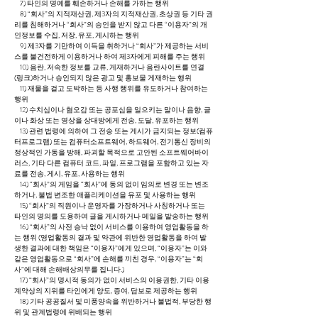
7) 타인의 명예를 훼손하거나 손해를 가하는 행위
8) “회사”의 지적재산권, 제3자의 지적재산권, 초상권 등 기타 권
리를 침해하거나 “회사”의 승인을 받지 않고 다른 “이용자”의 개
인정보를 수집, 저장, 유포, 게시하는 행위
9) 제3자를 기만하여 이득을 취하거나 “회사”가 제공하는 서비
스를 불건전하게 이용하거나 하여 제3자에게 피해를 주는 행위
10) 음란, 저속한 정보를 교류, 게재하거나 음란사이트를 연결
(링크)하거나 승인되지 않은 광고 및 홍보물 게재하는 행위
11) 재물을 걸고 도박하는 등 사행 행위를 유도하거나 참여하는
행위
12) 수치심이나 혐오감 또는 공포심을 일으키는 말이나 음향, 글
이나 화상 또는 영상을 상대방에게 전송, 도달, 유포하는 행위
13) 관련 법령에 의하여 그 전송 또는 게시가 금지되는 정보(컴퓨
터프로그램) 또는 컴퓨터소프트웨어, 하드웨어, 전기통신 장비의
정상적인 가동을 방해, 파괴할 목적으로 고안된 소프트웨어바이
러스, 기타 다른 컴퓨터 코드, 파일, 프로그램을 포함하고 있는 자
료를 전송, 게시, 유포, 사용하는 행위
14) “회사”의 게임을 “회사”에 동의 없이 임의로 변경 또는 변조
하거나, 불법 변조한 애플리케이션을 유포 및 사용하는 행위
15) “회사”의 직원이나 운영자를 가장하거나 사칭하거나 또는
타인의 명의를 도용하여 글을 게시하거나 메일을 발송하는 행위
16) “회사”의 사전 승낙 없이 서비스를 이용하여 영업활동을 하
는 행위 (영업활동의 결과 및 약관에 위반한 영업활동을 하여 발
생한 결과에 대한 책임은 “이용자”에게 있으며, “이용자”는 이와
같은 영업활동으로 “회사”에 손해를 끼친 경우, “이용자”는 “회
사”에 대해 손해배상의무를 집니다.)
17) “회사”의 명시적 동의가 없이 서비스의 이용권한, 기타 이용
계약상의 지위를 타인에게 양도, 증여, 담보로 제공하는 행위
18) 기타 공공질서 및 미풍양속을 위반하거나 불법적, 부당한 행
위 및 관계법령에 위배되는 행위