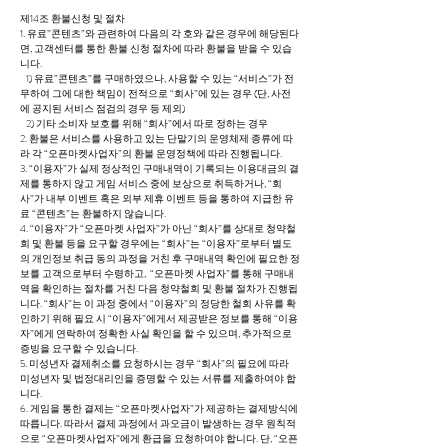
제14조 환불신청 및 절차
1. 유료”콘텐츠”와 관련하여 다음의 각 호와 같은 경우에 해당된다
면, 고객센터를 통한 환불 신청 절차에 따라 환불을 받을 수 있습
니다.
1) 유료”콘텐츠”를 구매하였으나, 사용할 수 있는 “서비스”가 전
무하여 그에 대한 책임이 전적으로 “회사”에 있는 경우 (단, 사전
에 공지된 서비스 점검의 경우 등 제외)
2) 기타 소비자 보호를 위해 “회사”에서 따로 정하는 경우
2. 환불은 서비스를 사용하고 있는 단말기의 운영체제 종류에 따
라 각 “오픈마켓사업자”의 환불 운영정책에 따라 진행됩니다.
3. “이용자”가 실제 정상적인 구매내역이 기록되는 이용대금의 결
제를 통하지 않고 게임 서비스 중에 보상으로 취득하거나, “회
사”가 내부 이벤트 혹은 외부 제휴 이벤트 등을 통하여 지급한 유
료 “콘텐츠”는 환불하지 않습니다.
4. “이용자”가 “오픈마켓 사업자”가 아닌 “회사”를 상대로 청약철
회 및 환불 등을 요구할 경우에는 “회사”는 “이용자”로부터 별도
의 개인정보 취급 동의 과정을 거친 후 구매내역 확인에 필요한 정
보를 고객으로부터 수령하고, “오픈마켓 사업자”를 통해 구매내
역을 확인하는 절차를 거친 다음 청약철회 및 환불 절차가 진행됩
니다. “회사”는 이 과정 중에서 “이용자”의 정당한 철회 사유를 확
인하기 위해 필요 시 “이용자”에게서 제공받은 정보를 통해 “이용
자”에게 연락하여 정확한 사실 확인을 할 수 있으며, 추가적으로
증빙을 요구할 수 있습니다.
5. 미성년자 결제취소를 요청하시는 경우 “회사”의 필요에 따라
미성년자 및 법정대리인을 증명할 수 있는 서류를 제출하여야 합
니다.
6. 게임을 통한 결제는 “오픈마켓사업자”가 제공하는 결제방식에
따릅니다. 따라서 결제 과정에서 과오금이 발생하는 경우 원칙적
으로 “오픈마켓사업자”에게 환급을 요청하여야 합니다. 단, “오픈