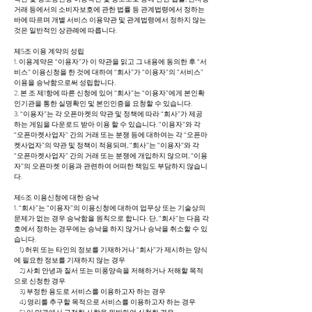
거래 등에서의 소비자보호에 관한 법률 등 관계법령에서 정하는
바에 따르며 개별 서비스 이용약관 및 관계법령에서 정하지 않는
것은 일반적인 상관례에 따릅니다.
제5조 이용 계약의 성립
1. 이용계약은 “이용자”가 이 약관을 읽고 그 내용에 동의한 후 “서
비스” 이용신청을 한 것에 대하여 “회사”가 “이용자”의 “서비스”
이용을 승낙함으로써 성립합니다.
2. 본 조 제1항에 따른 신청에 있어 “회사”는 “이용자”에게 본인확
인기관을 통한 실명확인 및 본인인증을 요청할 수 있습니다.
3. “이용자”는 각 오픈마켓의 약관 및 정책에 따라 “회사”가 제공
하는 게임을 다운로드 받아 이용 할 수 있습니다. “이용자”와 각
“오픈마켓사업자” 간의 거래 또는 분쟁 등에 대하여는 각 “오픈마
켓사업자”의 약관 및 정책이 적용되며, “회사”는 “이용자”와 각
“오픈마켓사업자” 간의 거래 또는 분쟁에 개입하지 않으며, “이용
자”의 오픈마켓 이용과 관련하여 어떠한 책임도 부담하지 않습니
다.
제6조 이용신청에 대한 승낙
1. “회사”는 “이용자”의 이용신청에 대하여 업무상 또는 기술상의
문제가 없는 경우 승낙함을 원칙으로 합니다. 단, “회사”는 다음 각
호에서 정하는 경우에는 승낙을 하지 않거나 승낙을 취소할 수 있
습니다.
1) 허위 또는 타인의 정보를 기재하거나 “회사”가 제시하는 양식
에 필요한 정보를 기재하지 않는 경우
2) 사회 안녕과 질서 또는 미풍양속을 저해하거나 저해할 목적
으로 신청한 경우
3) 부정한 용도로 서비스를 이용하고자 하는 경우
4) 영리를 추구할 목적으로 서비스를 이용하고자 하는 경우