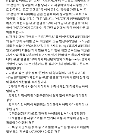
5. 선물 및 이벤트 등 “회사”나 제3자로부터 무상으로 제공받은 유
료”콘텐츠”, 청약철회 요청 당시 이미 사용하였거나 사용한 것으
로 간주되는 유료”콘텐츠” 등 이에 준하는 특성을 가진 일부 유
료”콘텐츠”에 대하여는 관련 법령에 따라 청약철회(구매취소)가
제한될 수 있습니다. 이 경우 “회사”는 “이용자”가 청약철회(구매
취소)가 제한되는 유료”콘텐츠” 구매 시 해당 유료”콘텐츠”에 대
하여 “이용자”에게 고지하는 등 관련 법령에서 정한 바에 따른 조
치를 취합니다.
6. 각 게임에서 판매되는 유료”콘텐츠”를 미성년자가 법정대리인
의 동의 없이 구매한 경우, 미성년자 또는 법정대리인은 In-App결
제를 취소할 수 있습니다. 단, 미성년자의 In-App결제가 법정대리
인으로부터 처분을 허락 받은 재산의 범위 내인 경우 또는 미성년
자가 사술 등을 사용하여 성년자로 믿게 한 때에는 취소가 제한됩
니다. 유료”콘텐츠” 구매자가 미성년자인지 여부는 In-App결제가
진행된 단말기 또는 신용카드 등 결제수단의 명의자를 기준으로
판단됩니다.
7. 다음과 같은 경우 유료”콘텐츠”의 청약철회가 제한되며 “회
사”는 청약철회가 제한되는 유료”콘텐츠”에 대해서 결제 전에 청
약철회가 제한됨을 표시합니다.
1) 구매 후 즉시 사용이 시작되거나 즉시 게임에 적용되는 아이
템의 경우
2) 게임의 정상적인 이용과정에서 결제 없이 획득한 아이템의
경우
3) 추가적인 혜택이 제공되는 아이템에서 해당 추가 혜택이 사
용된 경우
4) 묶음형(패키지)으로 판매된 아이템의 일부가 사용된 경우
5) 개봉행위를 사용으로 볼 수 있거나 개봉 시 효용이 결정되는
확률형 아이템의 경우
6) 특정 기간 또는 횟수 등으로 분할 제공하는 형식의 아이템의
일부 또는 전부를 사용하거나 만료된 경우