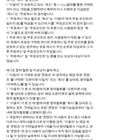
1. “이용자”가 보유하고 있는 “캐시” 중 In-App결제를 통해 구매한
것이 아닌, 게임을 진행하면서 획득하거나, 이벤트로 지급받은
“캐시”는 “무료캐시”라 정의합니다.
2. “무료캐시”와는 별도로 “회사”는 “이용자”에게 무료 포인트(마
일리지 등)를 제공할 수 있으며,이를 “무료포인트”라 정의 합니다.
3. “무료캐시” 및 “무료포인트”의 유효기간, 사용범위 등은 “회
사”가 별도로 공지한 바에 따릅니다.
4. 무료 캐시 및 무료 포인트의 경우, 사용범위가 제한 될 수 있으
며, 회원이 유료로 구매한 캐시와 무료캐시 및 무료 포인트를 함께
보유하고 있는 경우에는 유료 캐시가 우선 순위로 차감되며 그 이
후 무료캐시 및 무료포인트가 차감됩니다.
5. “무료캐시” 및 “무료포인트”는 환불 또는 보상의 대상이 되지
않습니다.
제13조 청약 철회 및 미성년자 결제 취소
1. “이용자”가 구매한 유료”콘텐츠”의 경우에는 해당 유료”콘텐
츠”를 구매한 “오픈마켓 사업자” 또는 “회사”를 상대로, 청약철회
(구매취소)를 할 수 있습니다.
2. “이용자”가 본 조 제1항에 따른 청약철회를 “오픈마켓 사업
자”를 상대로 신청하는 경우, 해당 오픈마켓의 결제 정책에 따라
청약 철회절차가 진행 됩니다.
3. “이용자”가 본 조 제1항에 따른 청약철회를 “회사”를 상대로 신
청하는 경우, 구매일 또는 유료”콘텐츠” 이용가능일로부터 7일 이
내에 청약철회를 신청해야 합니다.
4. 게임에서 판매되는 유료”콘텐츠”의 내용이 표시·광고 내용과
다르거나 계약 내용과 다르게 이행된 경우, “이용자”는 해당 유
료”콘텐츠”의 구매일로부터 3개월 이내 청약철회가 가능하고, 유
료”콘텐츠”와 표시 내용의 상이함이나 하자 등이 있음을 알았거
나 알 수 있었던 날로부터 30일 이내에 청약철회가 가능합니다.