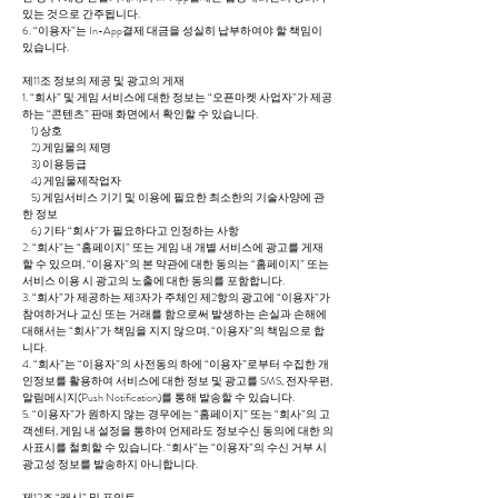
있는 것으로 간주됩니다.
6. “이용자”는 In-App결제 대금을 성실히 납부하여야 할 책임이
있습니다.
제11조 정보의 제공 및 광고의 게재
1. “회사” 및 게임 서비스에 대한 정보는 “오픈마켓 사업자”가 제공
하는 “콘텐츠” 판매 화면에서 확인할 수 있습니다.
1) 상호
2) 게임물의 제명
3) 이용등급
4) 게임물제작업자
5) 게임서비스 기기 및 이용에 필요한 최소한의 기술사양에 관
한 정보
6) 기타 “회사”가 필요하다고 인정하는 사항
2. “회사”는 “홈페이지” 또는 게임 내 개별 서비스에 광고를 게재
할 수 있으며, “이용자”의 본 약관에 대한 동의는 “홈페이지” 또는
서비스 이용 시 광고의 노출에 대한 동의를 포함합니다.
3. “회사”가 제공하는 제3자가 주체인 제2항의 광고에 “이용자”가
참여하거나 교신 또는 거래를 함으로써 발생하는 손실과 손해에
대해서는 “회사”가 책임을 지지 않으며, “이용자”의 책임으로 합
니다.
4. “회사”는 “이용자”의 사전동의 하에 “이용자”로부터 수집한 개
인정보를 활용하여 서비스에 대한 정보 및 광고를 SMS, 전자우편,
알림메시지(Push Notification)를 통해 발송할 수 있습니다.
5. “이용자”가 원하지 않는 경우에는 “홈페이지” 또는 “회사”의 고
객센터, 게임 내 설정을 통하여 언제라도 정보수신 동의에 대한 의
사표시를 철회할 수 있습니다. “회사”는 “이용자”의 수신 거부 시
광고성 정보를 발송하지 아니합니다.
제12조 “캐시” 및 포인트