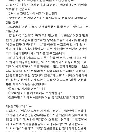
5) 이 약관에서 규정한 사항을 위반하여 신청한 경우
2. “회사”는 다음 각 호의 경우에 그 원인이 해소될 때까지 승낙을
보류할 수 있습니다.
1) 서비스 관련 설비에 여유가 없는 경우
2) 업무상 또는 기술상 서비스를 제공하지 못할 장애 사항이 발
생한 경우
3) 그밖의 “이용자”로서 부적절한 행위를 할 우려가 있다고 인정
되는 경우
4) “회사”는 “회원”이 약관 동의 절차 또는 “서비스” 이용에 필요
한 개인정보의 입력을 완료하면, 승낙을 보류하거나 거부할 사항
이 없는 경우 그 즉시 “서비스”를 이용할 수 있도록 합니다. 단, 사
후에 승낙을 거부할 사항이 발견되는 경우에는 본 약관의 규정에
따라 이용제한이나 계약해지를 할 수 있습니다.
5) “이용자”가 “게스트”로 이용신청을 한 경우, 아래 각 호의 어
느 하나에 해당하는 때에는 “게스트”의 서비스 이용기록 및 구매
기록이 삭제되거나 기록을 확인할 수 없는 문제가 발생할 수 있습
니다. 따라서 “회사”는 이러한 사실에 대해 최초 서비스 이용 시 팝
업 등으로 알려드릴 것입니다. 또한, “게스트”의 서비스 이용기록
은 “회원”인증 이후 연계 또는 양도될 수 없으므로 “회원” 인증을
통한 서비스 이용을 권장합니다.
① 모바일 기기를 변경한 경우
②모바일 기기를 개조하거나 초기화한 경우
③모바일 기기에서 어플리케이션 등 “콘텐츠”를 삭제한 경우
제7조 “회사”의 의무
1. “회사”는 “이용자”로부터 제기되는 의견이나 불만이 정당하다
고 객관적으로 인정될 경우에는 합리적인 기간 내에 신속하게 처
리 합니다. 다만, 처리에 장기간이 소요되는 경우에는 “이용자”에
게 그 사유와 처리일정을 알리거나 공지사항으로 공지 합니다.
2. “회사”는 “이용자”의 “계정”정보를 포함한 일체의 개인정보가