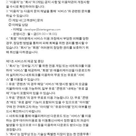
2. “이용자”는 “회사”의 (게임) 공지 사항 및 이용약관의 개정사항
을 수시로 확인하여야 합니다.
3. “이용자”는 다음의 문의 채널을 통해 "서비스”와 관련된 문의를
하실 수 있습니다.
① 게임 내 [고객센터] 문의
② 이메일 상담
- 이메일 : developer@startergames.com
- 운영시간 : 월 ~ 금(09:00 ~ 18:00)
4. “회원” 여러분께서 서비스 이용 과정에서 부당한 피해를 당한
경우, 정당한 방법을 통하여 피해 회복을 위한 권리를 행사할 수
있습니다. “회사”는 “회원” 여러분의 정당한 권리를 보호하기 위
해 최선을 다하겠습니다.
제9조 서비스의 제공 및 중단
1. “회사”는 “모바일 기기”를 위한 전용 게임 또는 네트워크를 이용
하여 “서비스”를 제공하며, “회원”은 애플리케이션을 다운로드하
여 설치하거나 네트워크를 이용하여 무료 또는 유료로 “서비
스”를 이용할 수 있습니다.
2. 유료 “콘텐츠”의 경우 해당 “서비스”에 명시된 별도의 요금을
지불하여야 사용 가능하며, 일부 유료 “콘텐츠” 내에는 “유료 결
제”기능이 포함되어 있을 수 있습니다.
3. 무료 “콘텐츠”의 경우 무료로 이용 가능합니다. 단, 무료 “콘텐
츠”에도 “유료 결제” 기능이 포함되어 있을 수 있으므로 “아이템”
구매 전 구매하고자 하는 “아이템”이 “유료아이템”인지 여부를 반
드시 확인하시기 바랍니다.
4. 네트워크를 통해 애플리케이션 다운로드 또는 “서비스”를 이용
하는 경우 데이터이용료 등 이동통신사에서 정한 별도의 과금이
발생할 수 있으므로 Wifi 등을 이용하여 다운로드 받으시는 것을
권장합니다.
5. “회사”는 업무상 또는 기술상 특별한 지장이 없는 한 연중무휴 1