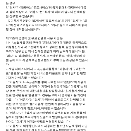
는 경우
7. “회사”가 제공하는 "유료서비스"의 중지·장애와 관련하여 다음
과 같이 보상하며, “이용자”는 “회사”에 대하여 별도의 손해배상
을 청구할 수 없습니다.
1) 이용시간 연장이 불가능한 “유료서비스”의 경우 “회사”는 “회
사”의 선택으로 등가의 유료서비스, “캐시” 등으로 서비스의 중지
및 장애 내역을 보상합니다.
제 10조 대금결제 및 유료 컨텐츠 사용 기간 등
1. In-App결제를 통해 구매한 “콘텐츠”에 대한 대금은 원칙적으로
이동통신사와 각 오픈마켓 등에서 정하는 정책, 방법 등에 따라 부
과되며 납부 방법 역시 정해진 방법에 따라 납부해야 합니다. 단,
“회사” 및 결제업체(이동통신사, 오픈마켓 등)의 정책, 정부의 방
침 등에 따라 각 결제수단별로 한도가 부여 또는 조정될 수 있습니
다.
2. 게임 서비스 내에서 In-App결제를 통해 “이용자”가 구매한 유
료 “콘텐츠”는 해당 게임 서비스를 다운로드 받거나 설치한 단말
기에서만 이용할 수 있습니다.
3. “이용자”가 In-App결제를 통해 구매한 유료”콘텐츠”의 사용기
간은 기본적으로 1년이며 이 기간이 경과한 후에는 “이용자”는 해
당 유료”콘텐츠”에 대한 사용권을 상실합니다. 단, 사용기간이 별
도로 명시된 유료”콘텐츠”의 경우는 구매 시 명시된 사용 기간에
따릅니다. “이용자”는 “회사”가 정하여 별도로 고지한 방법 이외
에는 유료 “콘텐츠”를 “이용자” 본인의 계정에서만 이용할 수 있
으며, 제 3자에게 양도, 대여, 매매할 수 없습니다.
4. “이용자”가 단말기 및 오픈마켓의 비밀번호 설정 기능 등을 이
용하지 않거나 부주의하게 노출하여 발생하는 제3자의 결제에 대
하여는 “회사”가 어떠한 책임도 부담하지 않습니다.
5. “이용자”가 이동통신사에서 제공하는 청소년 요금제 등에 가입
한 경우, 해당 단말기에서의 In-App결제는 법정대리인의 동의가